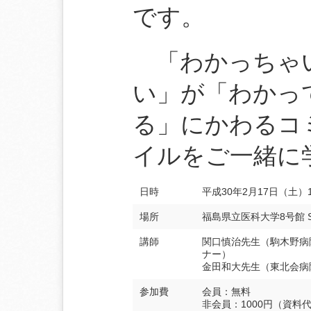
です。
「わかっちゃ
い」が「わかっ
る」にかわるコ
イルをご一緒に
日時
平成30年2月17日（土）13
場所
福島県立医科大学8号館 S
講師
関口慎治先生（駒木野病
ナー）
金田和大先生（東北会病
参加費
会員：無料
非会員：1000円（資料