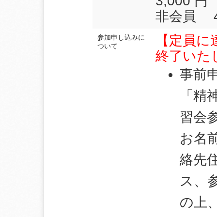
3,000 円
非会員 4,
【定員に
参加申し込みに
ついて
終了いた
事前
「精
習会
お名
絡先
ス、
の上