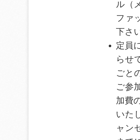
ル（
ファ
下さ
定員
らせ
ごと
ご参
加費
いた
ャン