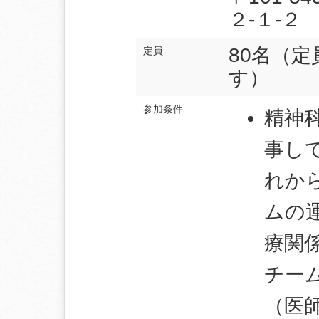
２-１-２
80名（
定員
す）
参加条件
精神
事し
れか
ムの
療関
チー
（医