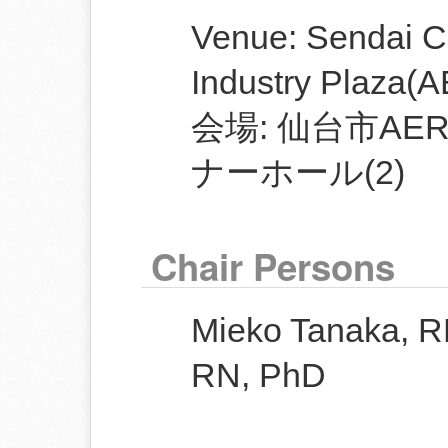
Venue: Sendai Ci
Industry Plaza(A
会場: 仙台市A
ナーホール(2)
Chair Persons
Mieko Tanaka, R
RN, PhD