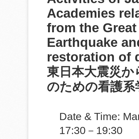
Academies rela
from the Great
Earthquake an
restoration of 
東日本大震災か
のための看護系
Date & Time: Mar
17:30－19:30