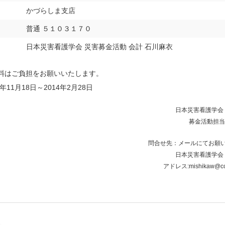
かづらしま支店
普通 ５１０３１７０
日本災害看護学会 災害募金活動 会計 石川麻衣
料はご負担をお願いいたします。
年11月18日～2014年2月28日
日本災害看護学会 
募金活動担当
問合せ先：メールにてお願
日本災害看護学会 
アドレス:mishikaw@cc.u