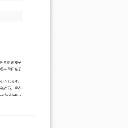
理事長 南裕子
理事 黒田裕子
いいたします。
会計 石川麻衣
-kochi.ac.jp