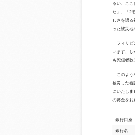
るい、ここ
た」、「2
しさを語る
った被災地
フィリピン国
います。し
も死傷者数
このような
被災した看
にいたしま
の募金をお
銀行口座
銀行名