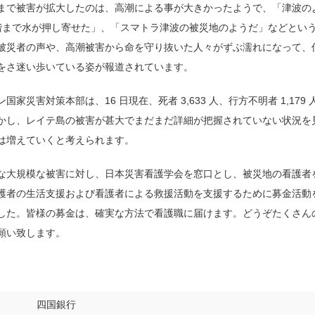
まで被害が拡大したのは、高潮による事が大きかったようで、「津波の
階まで水が押し寄せた」、「スマトラ津波の被災地のようだ」などとい
被災者の声や、高潮被害から命を守り抜いた人々がずぶ濡れになって、
をさ迷い歩いている姿が報道されています。
家災害対策本部は、16 日現在、死者 3,633 人、行方不明者 1,179
かし、レイテ島の被害が甚大でまだまだ詳細が把握されていない状況を
は増えていくと考えられます。
大規模な被害に対し、日本災害看護学会を窓口とし、被災地の看護者
護者の生活支援および看護者による救援活動を支援するために募金活動
した。皆様の募金は、確実な方法で看護職に届けます。どうぞたくさん
願い致します。
四国銀行