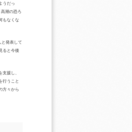
ようだっ
う高潮の恐ろ
何もなくな
 人と発表して
見ると今後
を支援し、
を行うこと
の方々から