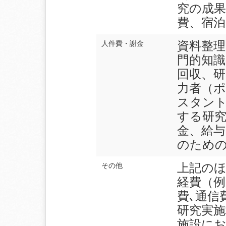
究の成果
費、宿泊
資料整理
人件費・謝金
門的知
回収、研
力者（
スタン
する研究
金、給与
のため
上記の
その他
経費（例
費､通信
研究実施
施設に