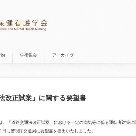
行物
学術集会
アーカイヴ
法改正試案」に関する要望書
、「道路交通法改正試案」における一定の病気等に係る運転者対策に
月21日に警視庁交通局に要望書を提出いたしました。