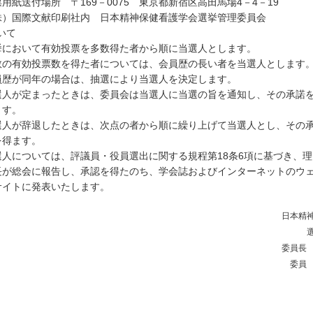
票用紙送付場所 〒169－0075 東京都新宿区高田馬場4－4－19
株）国際文献印刷社内 日本精神保健看護学会選挙管理委員会
いて
挙において有効投票を多数得た者から順に当選人とします。
数の有効投票数を得た者については、会員歴の長い者を当選人とします
員歴が同年の場合は、抽選により当選人を決定します。
選人が定まったときは、委員会は当選人に当選の旨を通知し、その承諾
ます。
選人が辞退したときは、次点の者から順に繰り上げて当選人とし、その
を得ます。
選人については、評議員・役員選出に関する規程第18条6項に基づき、理
長が総会に報告し、承認を得たのち、学会誌およびインターネットのウ
サイトに発表いたします。
日本精
委員長
委員