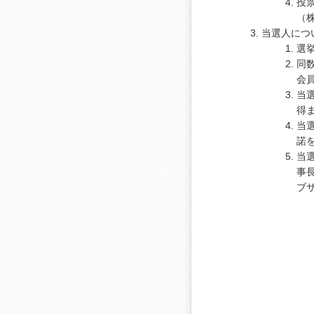
投
（
当選人につ
選
同
会
当
得
当
諾
当
事
ブ