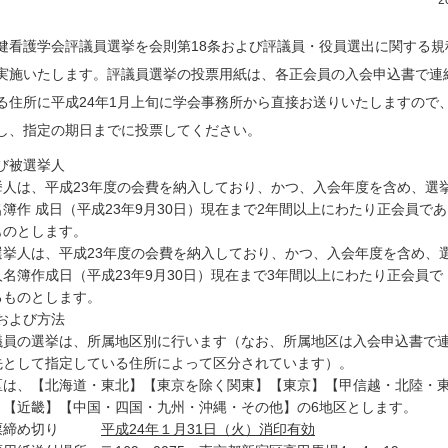
2
健看護学会評議員選挙を会則第18条および評議員・役員選出に関する規
実施いたします。評議員選挙の投票用紙は、各正会員の入会申込書で連
る住所に平成24年1月上旬に学会事務所から直接お送りいたしますので
し、指定の期日までに投票してください。
び被選挙人
挙人は、平成23年度の会費を納入しており、かつ、入会年度を含め、選
名簿作 成日（平成23年9月30日）現在まで2年間以上にわたり正会員であ
ものとします。
選挙人は、平成23年度の会費を納入しており、かつ、入会年度を含め、
人名簿作成日（平成23年9月30日）現在まで3年間以上にわたり正会員で
るものとします。
および方法
議員の選挙は、所属地区別に行います（なお、所属地区は入会申込書で
先として指定している住所によって区分されています）。
区は、【北海道・東北】【東京を除く関東】【東京】【甲信越・北陸・
】【近畿】【中国・四国・九州・沖縄・その他】の6地区とします。
票締め切り
平成24年１月31日（火）消印有効