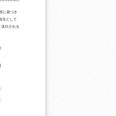
011年4月30日
程に基づき
絡先として
、送付される
挙
選
連
東