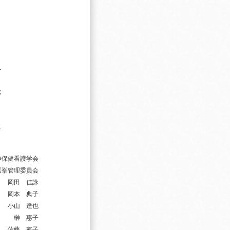
。
を
承
ェ
神保健看護学会
選挙管理委員会
 岡田 佳詠
 岡本 典子
小山 達也
榊 惠子
佐藤 寧子