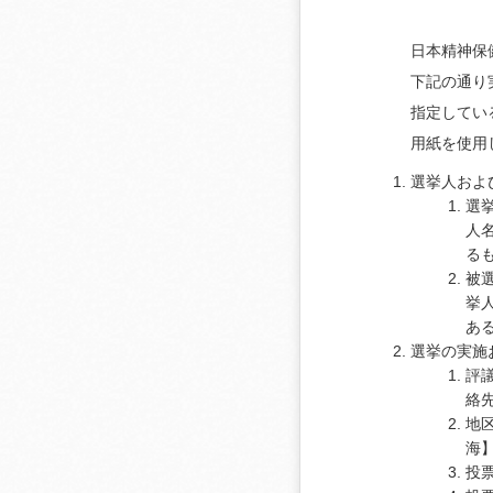
日本精神保
下記の通り
指定してい
用紙を使用
選挙人およ
選
人
る
被
挙
あ
選挙の実施
評
絡
地
海
投